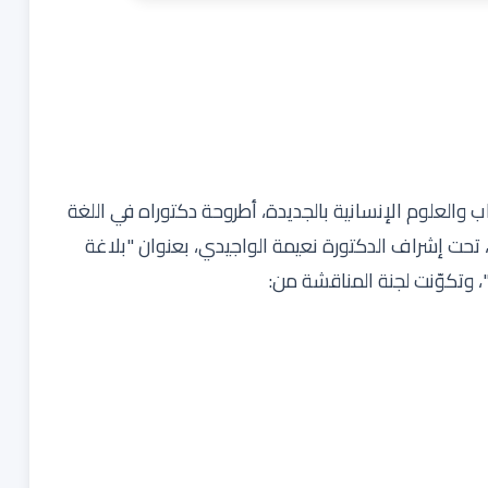
اثنين 14أبريل2025م، بكلية الآداب والعلوم الإنسانية بالجديدة، أطروحة دكتوراه في اللغة
ي، تحت إشراف الدكتورة نعيمة الواجيدي، بعنوان "بلاغة
 وتكوّنت لجنة المناقشة من: