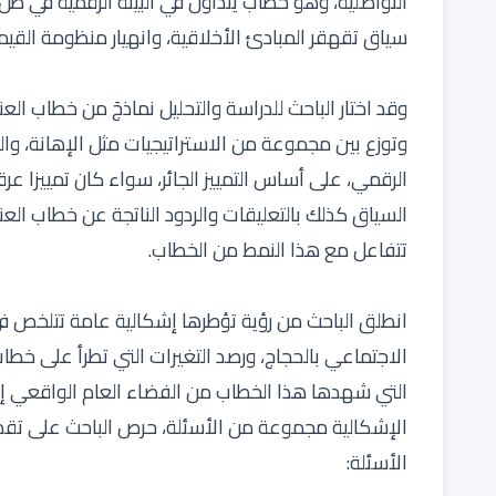
التواصلية، وهو خطاب يُتداوَل في البيئة الرقمية في
سياق تقهقر المبادئ الأخلاقية، وانهيار منظومة القيم 
وقد اختار الباحث للدراسة والتحليل نماذجَ من خطاب ال
وتوزع بين مجموعة من الاستراتيجيات مثل الإهانة، والسب
الرقمي، على أساس التمييز الجائر، سواء كان تمييزا عرقي
السياق كذلك بالتعليقات والردود الناتجة عن خطاب ال
تتفاعل مع هذا النمط من الخطاب.
انطلق الباحث من رؤية تؤطرها إشكالية عامة تتلخص 
الاجتماعي بالحجاج، ورصد التغيرات التي تطرأ على خطا
التي شهدها هذا الخطاب من الفضاء العام الواقعي إل
الإشكالية مجموعة من الأسئلة، حرص الباحث على تق
الأسئلة: