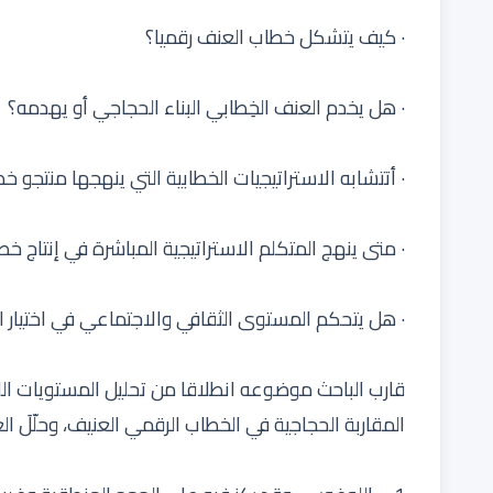
· كيف يتشكل خطاب العنف رقميا؟
· هل يخدم العنف الخِطابي البناء الحجاجي أو يهدمه؟
· أتتشابه الاستراتيجيات الخطابية التي ينهجها منتجو 
· متى ينهج المتكلم الاستراتيجية المباشرة في إنتاج خ
· هل يتحكم المستوى الثقافي والاجتماعي في اختيار ال
قارب الباحث موضوعه انطلاقا من تحليل المستويات اللس
المقاربة الحجاجية في الخطاب الرقمي العنيف، وحلّلَ الع