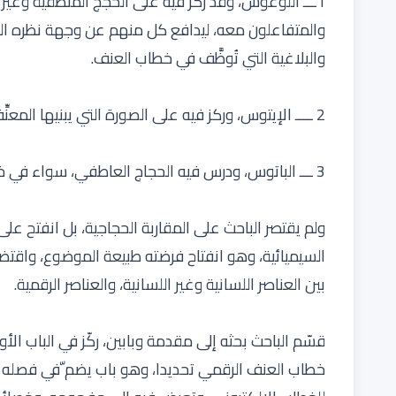
1ـــ اللوغوس، وقد ركز فيه على الحجج المنطقية وغير
والمتفاعلون معه، ليدافع كل منهم عن وجهة نظره الخا
والبلاغية التي تُوظَّف في خطاب العنف.
2 ــــ الإيتوس، وركز فيه على الصورة التي يبنيها المعنِّف عن ذاته في الخطاب، ووظيفَتها في إنتاج العنف.
3 ـــ الباتوس، ودرس فيه الحجاج العاطفي، سواء في خطاب المعنّف، أم في الاستجابات المتفاعلة معه.
ولم يقتصر الباحث على المقاربة الحجاجية، بل انفتح على 
السيميائية، وهو انفتاح فرضته طبيعة الموضوع، واقت
بين العناصر اللسانية وغير اللسانية، والعناصر الرقمية.
قسّم الباحث بحثه إلى مقدمة وبابين، ركّز في الباب ا
خطاب العنف الرقمي تحديدا، وهو باب يضم ّفي فصله ا