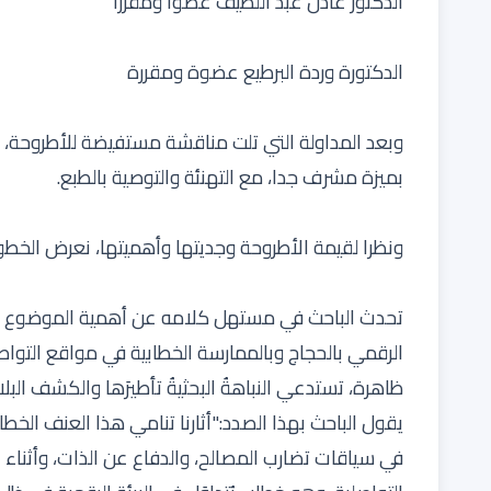
الدكتور عادل عبد اللطيف عضوا ومقررا
الدكتورة وردة البرطيع عضوة ومقررة
وبعد المداولة التي تلت مناقشة مستفيضة للأطروحة، أعل
بميزة مشرف جدا، مع التهنئة والتوصية بالطبع.
ونظرا لقيمة الأطروحة وجديتها وأهميتها، نعرض الخطوط
تحدث الباحث في مستهل كلامه عن أهمية الموضوع وآني
الرقمي بالحجاج وبالممارسة الخطابية في مواقع التوا
ظاهرة، تستدعي النباهةُ البحثيةُ تأطيرَها والكشف الب
يقول الباحث بهذا الصدد:"أثارنا تنامي هذا العنف الخط
في سياقات تضارب المصالح، والدفاع عن الذات، وأثناء ا