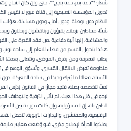
شعار: *"دعه يمر، دعه ينجح"*، حتى وإن كان النجاح وهماً
تحويل المؤسسة التعليمية إلى قناة عبور لا تقيس الكف
النظام دون بوصلة، ودون أمل، ودون مساءلة، هؤلاء 
شيئًا، محاطين بزملاء يقرؤون ويناقشون ويحللون ويبدع
والمشاغبة، إنها آلية دفاعية لمن فقد القدرة على الفهم
هكذا يتحول القسم من فضاء للتعلم إلى ساحة توتر، ويغ
يطلب المعرفة ومن يفرض الفوضى، وتتعالى بعدها الأصوات
منظومة تفرض الانتقال القسري، وتُسوّق الوهم في تقارير
الأستاذ، فغالبًا ما يُترك وحيدًا في ساحة المعركة، دون تك
تمتّ لتخصصه بصلة، فتجد مجازًا في القانون يُدرّس الفرنس
نرجو في ظل هذا العبث، ثم تأتي الترقية والتوظيف 
الطين بلة، إن المسؤولية، وإن كانت موزعة بين الأسرة
الإقليمية، والمفتشين، والإدارات التربوية، تتحمل الق
يملكوا الجرأة لإصلاح جذري، فلو وُضعت معايير صارمة