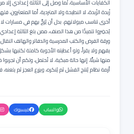
الكفايات الأساسية، لَما وصل إلى الثالثة إعدادي إلا من 
زُبدة الزُبدة، لا النطيحة ولا المتردية، أما المتعثرون،
أخرى تناسب ميولاتهم، بدل أن يُزجَّ بهم في مسارات لا 
يُحضِروا تلميذًا من هذا الصنف، ممن بلغ الثالثة إعدا
ورقة الفرض والكتب المدرسية والدفاتر والهاتف النقال
يفهم ولا يقرأ، ولو أعطيته الأجوبة كاملة لكتبها بشك
منها شيئًا، إنها حالة مبكية، لا تُحتمل، ولكم أن تجربوا 
أزمة نظام يُنتج الفشل ثم يُنكره، ويزرع العجز ثم يلعن
واتساب
فيسبوك