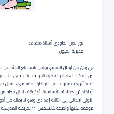
نور الدين الداودي أستاذ متقاعد
مديرية العيون
في ركن من أركان القسم، يجلس تلميذ بلغ الثالثة من الت
بين الفكرة العامة والفكرة الفرعية، ولا يقوى على قر
تلميذ أنهكته سنوات من التواطؤ المؤسسي، انتقل من
أو يُختبر في كفاياته الأساسية، أو يُوقف لينال حظه م
الأولى ابتدائي إلى الثالثة إعدادي وهو لا يملك من أدو
موجعة لكنها واضحة كالشمس، **الخريطة المدرسية**،