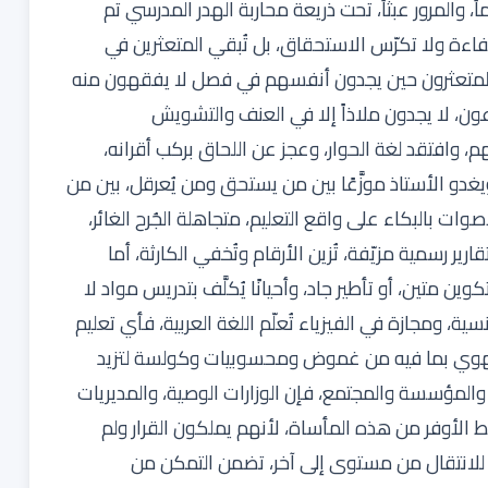
، والمرور عبثاً، تحت ذريعة محاربة الهدر المدرسي تم
اءة ولا تكرّس الاستحقاق، بل تُبقي المتعثرين في
المتعثرون حين يجدون أنفسهم في فصل لا يفقهون منه
ون، لا يجدون ملاذاً إلا في العنف والتشويش
، وافتقد لغة الحوار، وعجز عن اللحاق بركب أقرانه،
دو الأستاذ موزَّعًا بين من يستحق ومن يُعرقل، بين من
 بالبكاء على واقع التعليم، متجاهلة الجُرح الغائر،
 رسمية مزيّفة، تُزين الأرقام وتُخفي الكارثة، أما
وين متين، أو تأطير جاد، وأحيانًا يُكلَّف بتدريس مواد لا
ية، ومجازة في الفيزياء تُعلّم اللغة العربية، فأي تعليم
الجهوي بما فيه من غموض ومحسوبيات وكولسة لتزيد
 والمؤسسة والمجتمع، فإن الوزارات الوصية، والمديريات
سط الأوفر من هذه المأساة، لأنهم يملكون القرار ولم
 للانتقال من مستوى إلى آخر، تضمن التمكن من