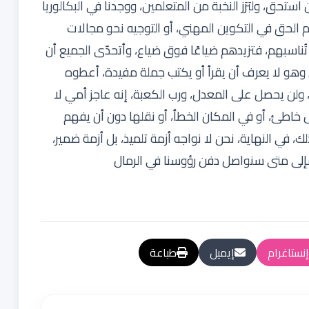
استحق، ولبَرَز النخبة من المتعلمين، ووجدنا في البكالوريا
 فلهم الحق في التكوين المهني، أو التوجيه نحو مجالات
تُناسبهم، فتزيدهم ضياعًا فوق ضياع، وأتحدّى الجميع أن
دي وهو لا يعرف أن يقرأ أو يكتب جملة مفيدة، أعطوه
، ولن يحصل على المعدل، ورب الكعبة، إنه عاجز أمي لا
ل خاطئ، أو في المكان الخطأ، أو نقلها دون أن يفهم
ذلك، في النهاية، نحن لا نواجه أزمة تلميذ، بل أزمة ضمير،
ه، فإلى متى سنواصل دفن رؤوسنا في الرمال
إنستاغرام
إيميل
طباعة