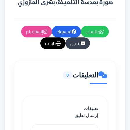
صورة بعدسة التلميذة: بشرى المازوزي
واتساب
فيسبوك
إنستاغرام
إيميل
طباعة
التعليقات
0
تعليقات
إرسال تعليق