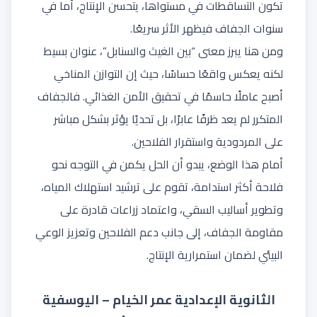
تكون التساقطات في مستواها، يتحسن الإنتاج، أما في
سنوات الجفاف فيظهر الأثر سريعًا.
ومن هنا يبرز معنى “بين الغيث والسنابل”، عنوان بسيط
لكنه يعكس واقعًا حساسًا، حيث إن التوازن المناخي
أصبح عاملًا حاسمًا في تحقيق الأمن الغذائي. فالجفاف
المتكرر لم يعد ظرفًا عابرًا، بل تحديًا يؤثر بشكل مباشر
على المردودية واستقرار الفلاحين.
أمام هذا الوضع، يبدو أن الحل يكمن في التوجه نحو
فلاحة أكثر استدامة، تقوم على ترشيد استهلاك المياه،
وتطوير أساليب السقي، واعتماد زراعات قادرة على
مقاومة الجفاف، إلى جانب دعم الفلاحين وتعزيز الوعي
البيئي لضمان استمرارية الإنتاج.
الثانوية الإعدادية عمر الخيام – اليوسفية