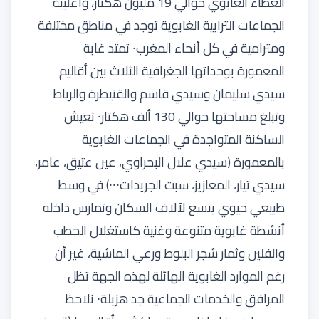
الغطاء الغابوي حوالي 19 مليون هكتار، وأغلبية
الجماعات الترابية الغابوية توجد في مناطق مختلفة
ومترامية في كل أنحاء المغرب⸱ تمتد غابة
المعمورة بوحداتها الجغرافية الثلاث بين أقاليم
سيدي سليمان وسيدي قاسم والقنيطرة والرباط
وتبلغ مساحتها حوالي 130 ألف هكتار⸱ تعيش
الساكنة المتواجدة في الجماعات الغابوية
بالمعمورة (سيدي علال البحراوي، عين عتيق، عامر،
سيدي تيار، المعازيز، سبت الجريدات⸱⸱⸱) في وسط
طبيعي حيوي يتسع لآلاف السكان وتمارس داخله
أنشطة غابوية متنوعة وغنية كاستغلال الحطب
والفلين وثمار شجر البلوط ورعي الماشية، غير أن
رغم الموارد الغابوية الهائلة لهذه الجهة تظل
المرافق والخدمات الجماعية جد هزيلة⸱ نلاحظ