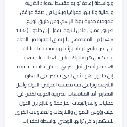
وبواسطة إعادة توزيع مقسط للموارد الضريبة
والمالية وتنزيلها جغرافيا وبشريا في صفة مرافق
عمومية جديرة بهذا الإسم، وعن طريق توزيع
ضريبي ومالي عادل للثروة· يقول إبن خلدون (1332-
1406) في المقدمة، إن الإنفاق المفرط من الدولة
في غير منافع الرعايا وإثقالهم بمختلف الجبايات
والمكوس هو سلوك منافي للعدالة وللمنفعة
العامة، وأفضل ثقل ضريبي ممكن تطبيقه، يضيف
إبن خلدون، هو الثقل الذي يقتصر على المغارم
الشرعية وتراعى فيه مصلحة الطرفين: الدولة وأهل
المغارم⸱ أما المنافسات الضريبية الدولية تكمن في
عمليات واستراتيجيات المزاحمة والتنازع بين الدول
لجلب رؤوس الأموال والشركات والمقاولات الكبرى
للاستثمار داخل ترابها الوطني بواسطة تحفيزات