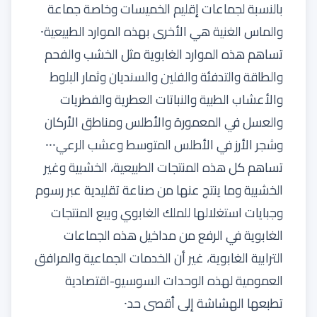
بالنسبة لجماعات إقليم الخميسات وخاصة جماعة
والماس الغنية هي الأخرى بهذه الموارد الطبيعية⸱
تساهم هذه الموارد الغابوية مثل الخشب والفحم
والطاقة والتدفئة والفلين والسنديان وثمار البلوط
والأعشاب الطبية والنباتات العطرية والفطريات
والعسل في المعمورة والأطلس ومناطق الأركان
وشجر الأرز في الأطلس المتوسط وعشب الرعي⸱⸱⸱
تساهم كل هذه المنتجات الطبيعية، الخشبية وغير
الخشبية وما ينتج عنها من صناعة تقليدية عبر رسوم
وجبايات استغلالها للملك الغابوي وبيع المنتجات
الغابوية في الرفع من مداخيل هذه الجماعات
الترابية الغابوية، غير أن الخدمات الجماعية والمرافق
العمومية لهذه الوحدات السوسيو-اقتصادية
تطبعها الهشاشة إلى أقصى حد⸱