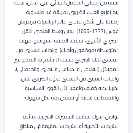
نسبة من إجمالي التحصيل الجبائي على الدخل، بحيث
يتم توزيع العبء الضريبي بطريقة غير متساوية
إطلاقا على شكل منحنى عالم الرياضيات فريدريش
غوس (1777-1855)⸱ يحتل وسط المنحنى الثقل
الضريبي الأقوى، تتحمله الطبقة السوسيو-مهنية
المتوسطة (موظفون وأجراء)، والجانب اليساري من
المنحنى ثقله الضريبي خفيف لا يشعر به القطاع غير
المهيكل (الفلاحي والصناعي والتجاري والخدماتي)،
والجانب اليميني من المنحنى عبؤه الضريبي ثقيل
نظريا لكنه خفيف واقعيا، لأن القوى السياسية
والاقتصادية تتجنبه أو تتملص منه بكل سهولة⸱
تواصل الدولة سياسة التحفيزات الضريبية لفائدة
الشركات الأجنبية أو الشركات المقيمة في مناطق