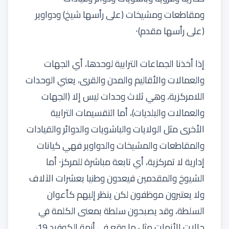
ومقاطعات ومشيخات (على رأسها شيخ) ودواوير
(على رأسها مقدم)⸱
إذا أخذنا الجماعات الترابية لوحدها، أي الجهات
والعمالات والأقاليم والمدن والقرى، يعني الوحدات
اللامركزية، وهي ثلاث وحدات ليس إلا (الجهات
والعمالات والبلديات)، أما التقسيمات الترابية
الأخرى مثل الولايات والباشويات والدوائر والقيادات
والمقاطعات والمشيخات والدواوير فهي كيانات
إدارية لا تمركزية، أي تابعة مباشرة للمركز⸱ أما
الشيوخ والمقدمين فيعدون وطنيا بعشرات الآلاف
ولا يعتبرون موظفون لكن ينظر إليهم كأعوان
السلطة، وقد يصبحون سلطة بمعنى الكلمة في
حالات الأزمات مثل ما وقع في أزمة الكوفيد 19،