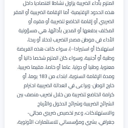
الملزم بأداء الضريبة يزاول نشاطا اقتصاديا داخل
هذه الحدود الإقليمية· أما الإقامة الضريبية أو المقر
الضريبي أو إقامة الخاضع للضريبة أو مقره أو
المكلف بدفعها أو المدين بأدائها، هي مسؤولية
الأداء في موطن مصدر التضريب (دخلا أو ربحا،
استهلاكا أو استيرادا···)، سواء كانت هذه الفريضة
وطنية أو أجنبية، وسواء كان الملزم شخصا ذاتيا أو
معنويا، وطنيا أو دوليا، عاما أو خاصا، مقيما ضريبيا،
ومدة الإقامة السنوية، ابتداء من 183 يوما، أو
خارج الوطن· ويراعى في العدالة الضريبية احترام
كرامة الخاضع للضريبة من خلال تضريب منصف بين
الشرائح الضريبية وشرائح الدخول والأرباح
والاستهلاكات، وعبر تخصيص ضريبي مجالي-
جغرافي، بشري ومؤسساتي للاستثمارات الأولوية،