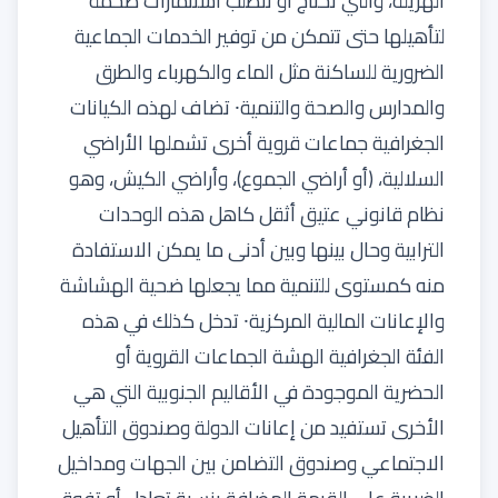
الهزيلة، والتي تحتاج أو تتطلب استثمارات ضخمة
لتأهيلها حتى تتمكن من توفير الخدمات الجماعية
الضرورية للساكنة مثل الماء والكهرباء والطرق
والمدارس والصحة والتنمية⸱ تضاف لهذه الكيانات
الجغرافية جماعات قروية أخرى تشملها الأراضي
السلالية، (أو أراضي الجموع)، وأراضي الكيش، وهو
نظام قانوني عتيق أثقل كاهل هذه الوحدات
الترابية وحال بينها وبين أدنى ما يمكن الاستفادة
منه كمستوى للتنمية مما يجعلها ضحية الهشاشة
والإعانات المالية المركزية⸱ تدخل كذلك في هذه
الفئة الجغرافية الهشة الجماعات القروية أو
الحضرية الموجودة في الأقاليم الجنوبية التي هي
الأخرى تستفيد من إعانات الدولة وصندوق التأهيل
الاجتماعي وصندوق التضامن بين الجهات ومداخيل