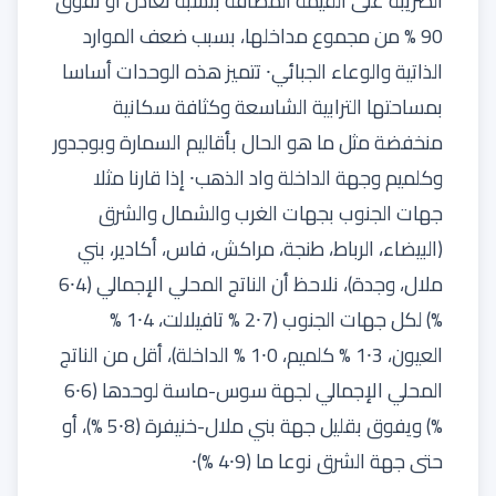
الضريبة على القيمة المضافة بنسبة تعادل أو تفوق
90 % من مجموع مداخلها، بسبب ضعف الموارد
الذاتية والوعاء الجبائي⸱ تتميز هذه الوحدات أساسا
بمساحتها الترابية الشاسعة وكثافة سكانية
منخفضة مثل ما هو الحال بأقاليم السمارة وبوجدور
وكلميم وجهة الداخلة واد الذهب⸱ إذا قارنا مثلا
جهات الجنوب بجهات الغرب والشمال والشرق
(البيضاء، الرباط، طنجة، مراكش، فاس، أكادير، بني
ملال، وجدة)، نلاحظ أن الناتج المحلي الإجمالي (4⸱6
%) لكل جهات الجنوب (7⸱2 % تافيلالت، 4⸱1 %
العيون، 3⸱1 % كلميم، 0⸱1 % الداخلة)، أقل من الناتج
المحلي الإجمالي لجهة سوس-ماسة لوحدها (6⸱6
%) ويفوق بقليل جهة بني ملال-خنيفرة (8⸱5 %)، أو
حتى جهة الشرق نوعا ما (9⸱4 %)⸱