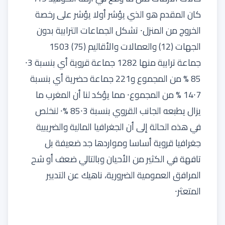
كان المقدم هو الذي يؤشر أولا يؤشر على رخصة
الخروج من المنزل⸱ تشكل الجماعات الترابية بدون
الجهات (12) والعمالات والأقاليم (75) 1503
جماعة ترابية منها 1282 جماعة قروية أي بنسبة 3⸱
85 % من المجموع و221 جماعة حضرية أي بنسبة
7⸱14 % من المجموع⸱ مما يؤكد لنا أن المغرب ما
يزال يطبعه الجانب القروي بنسبة 3⸱85 %⸱ لنخلص
في هذه الحالة إلى أن الجغرافيا المالية والضريبية
جغرافيا قروية أساسا ومواردها جد ضعيفة بل
تافهة في الكثير من الأحيان وبالتالي ضعف أو شح
المرافق العمومية الضرورية، ناهيك عن التدبير
المتعثر⸱