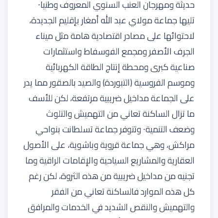
حديثة ومهرجان العنب السنوي المعروف وطنيا⸱
تليها جماعة مولاي عبد الله أمغار بإقليم الجديدة،
لاحتوائها على مصادر اقتصادية هامة مثل ميناء
الجرف الأصفر ومجمع الفوسفاط واستثمارات
صناعية كبرى ومحطة إنتاج الطاقة الكهربائية
وموسم الفروسية (التبوردة) والصيد بالصقور مما يدر
على الجماعة مداخيل ضريبية مرتفعة، لكن للأسف
ما تزال الساكنة تعاني من التهميش والتلوث
وضعف التنمية⸱ وتتوفر جماعة تسلطانت بنواحي
مراكش، وهي جماعة قروية وباشوية، على الأصول
العقارية والمشاريع السياحية والإقامات الراقية وما
تجنيه من مداخيل ضريبية من هذه الثروة، لكن رغم
كل هذه الموارد فالساكنة تعاني من الفقر
والتهميش والنقص الشديد في الخدمات والمرافق