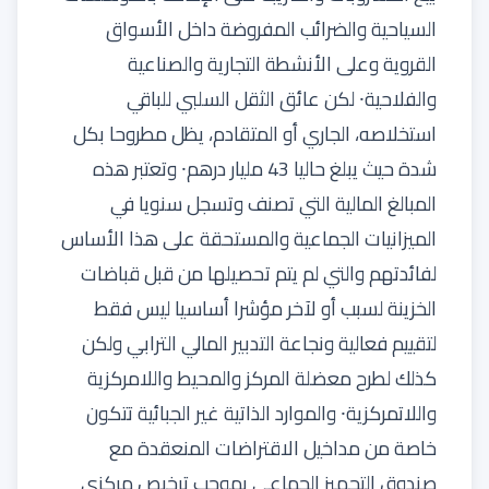
السياحية والضرائب المفروضة داخل الأسواق
القروية وعلى الأنشطة التجارية والصناعية
والفلاحية⸱ لكن عائق الثقل السلبي للباقي
استخلاصه، الجاري أو المتقادم، يظل مطروحا بكل
شدة حيث يبلغ حاليا 43 مليار درهم⸱ وتعتبر هذه
المبالغ المالية التي تصنف وتسجل سنويا في
الميزانيات الجماعية والمستحقة على هذا الأساس
لفائدتهم والتي لم يتم تحصيلها من قبل قباضات
الخزينة لسبب أو لآخر مؤشرا أساسيا ليس فقط
لتقييم فعالية ونجاعة التدبير المالي الترابي ولكن
كذلك لطرح معضلة المركز والمحيط واللامركزية
واللاتمركزية⸱ والموارد الذاتية غير الجبائية تتكون
خاصة من مداخيل الاقتراضات المنعقدة مع
صندوق التجهيز الجماعي بموجب ترخيص مركزي