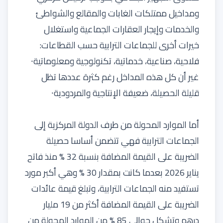
ومداخيل ممتلكات الغابات والمقالع والشواطئ
والخدمات وإيجار العقارات الجماعية واستغلال
خيرات أخرى للجماعات الترابية حسب القطاعات:
فلاحية، صناعية، خدماتية، تكنولوجية ومعلوماتية⸱
غير أن كل هذه المداخل رغم كثرة عددها تظل
قليلة الحصيلة، ضعيفة الإنتاجية والمردودية⸱
أما الموارد المحولة من طرف الدولة المركزية إلى
الجماعات الترابية فهي تتضمن أساسا حصيلة
الضريبة على القيمة المضافة بنسبة 32 % منذ فاتح
يناير 2026 بعدما كانت بمقدار 30 % وهي أكبر مورد
تستفيد منه الجماعات الترابية، وتبلغ قيمة عائدات
الضريبة على القيمة المضافة أكثر من 19 مليار
درهم وتشكل حوالي 85 % من الموارد المحولة من