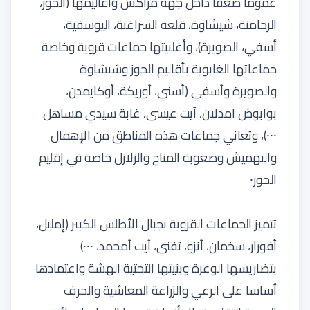
عموما ضعفا داخل جهة مراكش وأقاليمها (الحوز،
الرحامنة، شيشاوة، قلعة السراغنة، اليوسفية،
أسفي، الصويرة)، وأغلبيتها جماعات قروية وخاصة
جماعاتها الغابوية بأقاليم الحوز وشيشاوة
والصويرة وأسفي (أسني، أوريكة، أوكايمدن،
بوابوض امدلان، آيت عيسى، غابة سيدي مساهل
⸱⸱⸱)، وتعاني جماعات هذه المناطق من الإهمال
والتهميش وصعوبة المناخ والزلازل خاصة في إقليم
الحوز⸱
تتميز الجماعات القروية بجبال الأطلس الكبير (إمليل،
أفورار، سخمان، أنزو، تفني، آيت أمحمد، ⸱⸱⸱)
بتضاريسها الوعرة وبنيتها التحتية الهشة واعتمادها
أساسا على الرعي والزراعة المعاشية والحرف