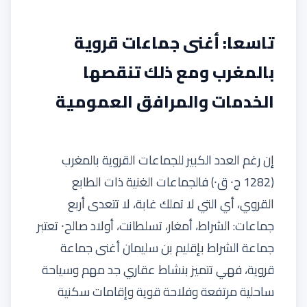
تاسعا: أغنى جماعات قروية
بالمغرب ومع ذلك تنقصها
الخدمات والمرافق العمومية
إن رغم العدد الكبير للجماعات القروية بالمغرب
(1282 ج⸱ ق⸱) فالجماعات الغنية ذات الطابع
القروي، أي التي لا تملك غابة، لا تتعدى أربع
جماعات: الشراط، أمغار، تسلطانت، أولاد صالح⸱ تعتبر
جماعة الشراط بإقليم بن سليمان أغنى جماعة
قروية، فهي تتميز بنشاط عقاري جد مهم وسياحة
ساحلية مرتفعة وفلاحة قوية وإقامات سكنية