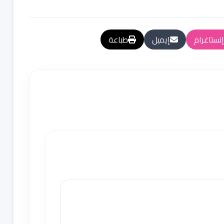
إنستاغرام
إيميل
طباعة