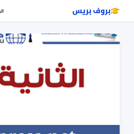
بروف بريس
ال