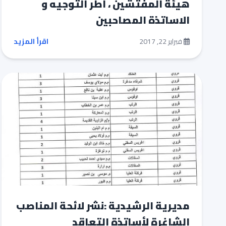
هيئة المفتشين ، اطر التوجيه و
الاساتذة المصاحبين
فبراير 22, 2017
اقرأ المزيد
مديرية الرشيدية :نشر لائحة المناصب
الشاغرة لأساتذة التعاقد