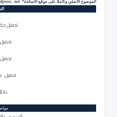
الموضوع الأصلي وكاملا على موقع الأساتذة* profpress . net
الت
تحميل حك
تحميل 
تحميل 
تحميل د
دلائ
مواضي
المزيد من
دلائ