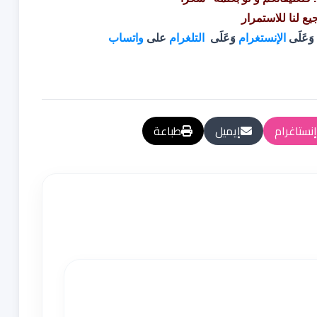
جيع لنا للاستمرار
وَعَلَى
الإنستغرام
وَعَلَى
التلغرام
على
واتساب
إنستاغرام
إيميل
طباعة