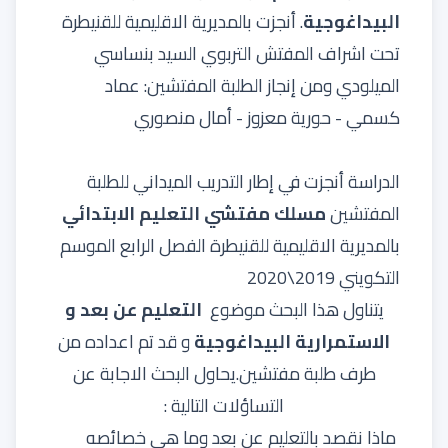
البيداغوجية
. أنجزت بالمديرية الاقليمية للقنيطرة
تحت اشراف المفتش التربوي السيد بنساسي
الميلودي ومن إنجاز الطلبة المفتشين: عماد
كسمي - حورية معزوز - أمال منصوري
الدراسة أنجزت في إطار التدريب الميداني للطلبة
المفتشين
مسلك مفتشي التعليم الابتدائي
بالمديرية الاقليمية للقنيطرة الفصل الرابع الموسم
التكويني 2019\2020
يتناول هذا البحث موضوع
التعليم عن بعد و
الاستمرارية البيداغوجية
و قد تم اعداده من
طرف طلبة مفتشين.يحاول البحث الاجابة عن
التساؤلات التالية :
ماذا نقصد
بالتعليم عن بعد
وما هي خصائصه