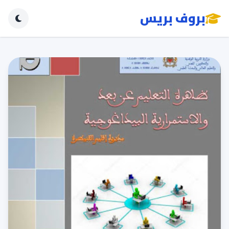
بروف بريس