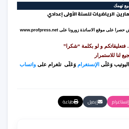
ع تهمك
رين الرياضيات للسنة الأولى إعدادي
وض حصرا على موقع الاساتذة زورونا على
www.profpress.net
. فتعليقاتكم و لو بكلمة “شكرا”
جيع لنا للاستمرار
ليوتيب
وَعَلَى
الإنستغرام
وَعَلَى
تلغرام
على
واتساب
إنستاغرام
إيميل
طباعة