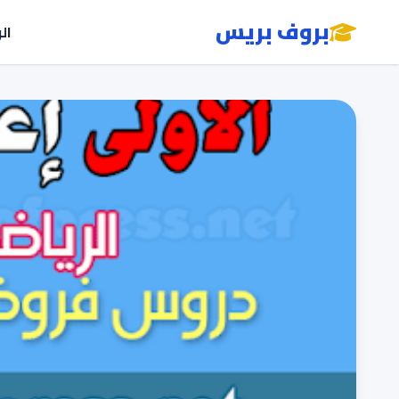
بروف بريس
ال