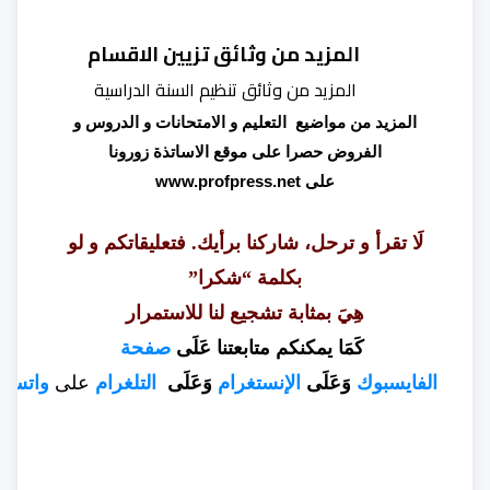
المزيد من
وثائق تزيين الاقسام
المزيد من
وثائق تنظيم السنة الدراسية
المزيد من مواضيع التعليم و الامتحانات و الدروس و
الفروض حصرا على موقع الاساتذة زورونا
على
www.profpress.net
لَا تقرأ و ترحل، شاركنا برأيك. فتعليقاتكم و لو
بكلمة “شكرا”
هِيَ بمثابة تشجيع لنا للاستمرار
كَمَا يمكنكم متابعتنا عَلَى
صفحة
الفايسبوك
وَعَلَى
الإنستغرام
وَعَلَى
التلغرام
على
واتسا