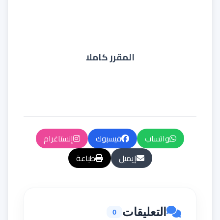
المقرر كاملا
واتساب
فيسبوك
إنستاغرام
إيميل
طباعة
التعليقات
0