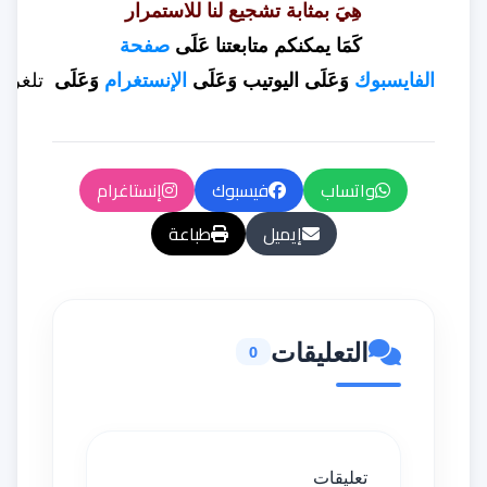
هِيَ بمثابة تشجيع لنا للاستمرار
كَمَا يمكنكم متابعتنا عَلَى
صفحة
الفايسبوك
وَعَلَى
اليوتيب
وَعَلَى
الإنستغرام
وَعَلَى
تلغرام
واتساب
فيسبوك
إنستاغرام
إيميل
طباعة
التعليقات
0
تعليقات