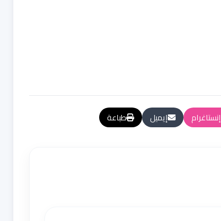
إنستاغرام
إيميل
طباعة