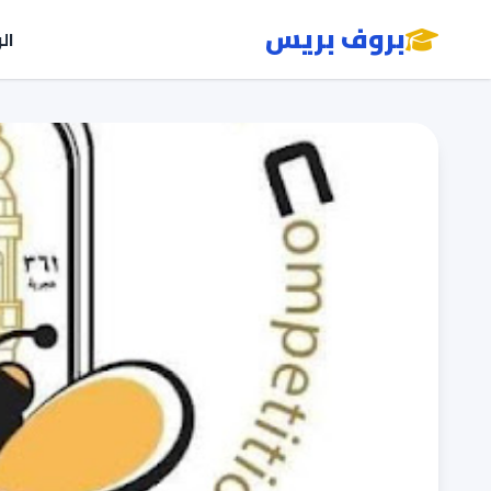
بروف بريس
ال